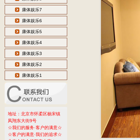
康体娱乐7
康体娱乐6
康体娱乐5
康体娱乐4
康体娱乐3
康体娱乐2
康体娱乐1
地址：北京市怀柔区杨宋镇
凤翔东大街9号
☆我们的服务·客户的满意☆
☆客户的满意·我们的追求☆