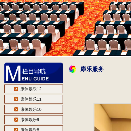
康乐服务
康体娱乐12
康体娱乐11
康体娱乐10
康体娱乐9
康体娱乐8